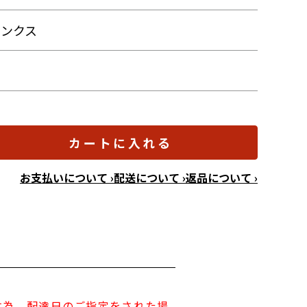
ランクス
カートに入れる
お支払いについて ›
配送について ›
返品について ›
す為、配達日のご指定をされた場