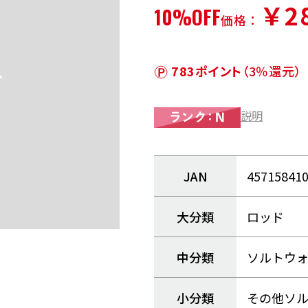
￥28
10%OFF
価格：
783ポイント
（3％還元）
説明
JAN
45715841
大分類
ロッド
中分類
ソルトウ
小分類
その他ソ