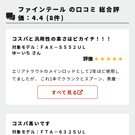
ファインテール の口コミ 総合評
価：4.4 (8件)
コスパと汎用性の高さはピカイチ！！！
対象モデル：ＦＡＸ－Ｓ５５２ＵＬ
ゆーいち さん
評価
★ ★ ★ ★ ★
エリアトラウトのメインロッドとして2年ほど使用し
てましたが、 これ1本でクランクとスプーン、表層か
らボトムまでなんでも対応できる！ 値段も2万以下で
すべて見る
買えるので、初心者の方には特におすすめです。
コスパ高いです
対象モデル：ＦＴＡ－６３２ＳＵＬ