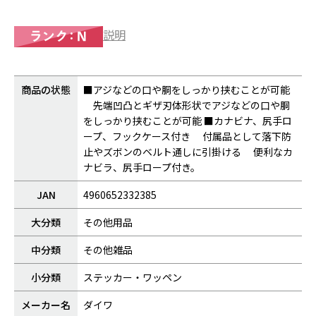
説明
商品の状態
■アジなどの口や胴をしっかり挟むことが可能
先端凹凸とギザ刃体形状でアジなどの口や胴
をしっかり挟むことが可能 ■カナビナ、尻手ロ
ープ、フックケース付き 付属品として落下防
止やズボンのベルト通しに引掛ける 便利なカ
ナビラ、尻手ロープ付き。
JAN
4960652332385
大分類
その他用品
中分類
その他雑品
小分類
ステッカー・ワッペン
メーカー名
ダイワ