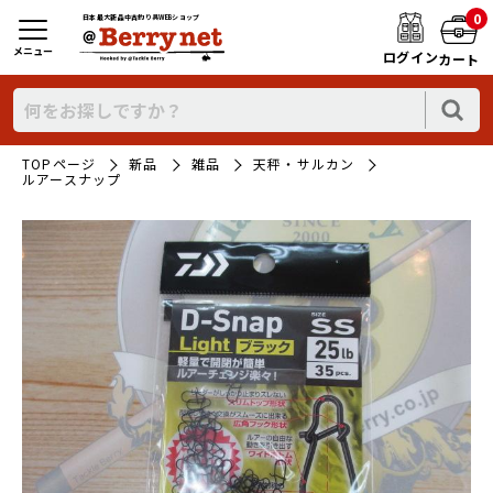
0
日本最大新品中古釣り具WEBショップ
メニュー
ログイン
カート
TOPページ
新品
雑品
天秤・サルカン
ルアースナップ