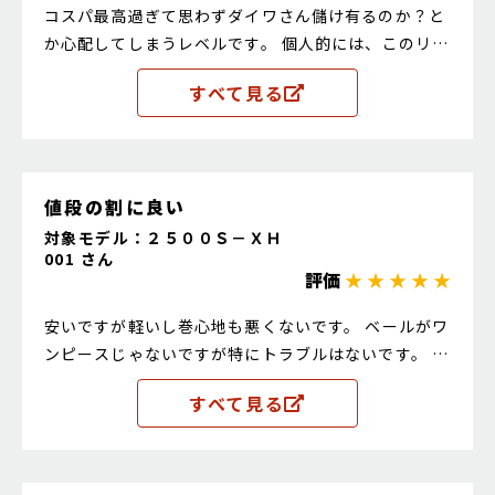
コスパ最高過ぎて思わずダイワさん儲け有るのか？と
か心配してしまうレベルです。 個人的には、このリー
ルの派手目なライトゴールドが若干苦手ですが、何よ
すべて見る
りこの価格でこの性能で売られている事実が一番凄
い！ 特段クセも無く素晴らしい！ 結局、我が家には
このレガリスが2000/2500/3000/4000と4つもいっ
きに増えた(笑)
値段の割に良い
対象モデル：２５００Ｓ－ＸＨ
001 さん
評価
★ ★ ★ ★ ★
安いですが軽いし巻心地も悪くないです。 ベールがワ
ンピースじゃないですが特にトラブルはないです。 ア
ジング以外は全部レガリスにしてます。
すべて見る