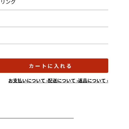
トリング
ル
カートに入れる
お支払いについて ›
配送について ›
返品について ›