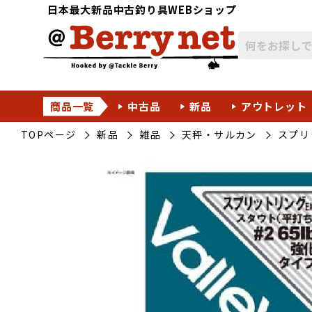
日本最大新品中古釣り具WEBショップ
商品一覧
中古品
新品
アウトレット
TOPページ
新品
雑品
天秤・サルカン
スプリ