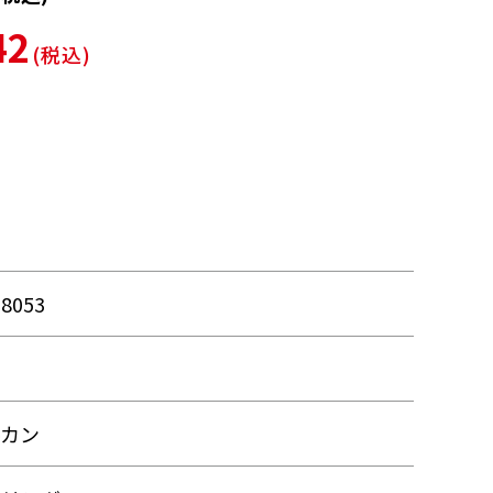
42
(税込)
08053
ルカン