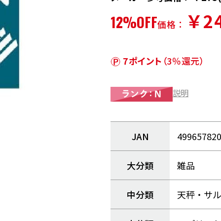
￥2
12%OFF
価格：
7ポイント
（3％還元）
説明
JAN
49965782
大分類
雑品
中分類
天秤・サ