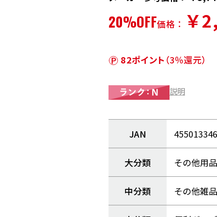
￥2
20%OFF
価格：
82ポイント
（3％還元）
説明
JAN
45501334
大分類
その他用
中分類
その他雑