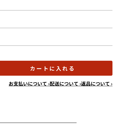
ズ
カートに入れる
お支払いについて ›
配送について ›
返品について ›