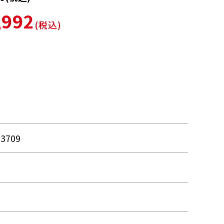
,992
(税込)
63709
品
品