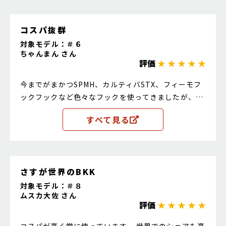
コスパ抜群
対象モデル：＃６
ちゃんまん さん
評価
★ ★ ★ ★ ★
今までがまかつSPMH、カルティバSTX、フィーモフ
ックフックなど色々なフックを使ってきましたが、刺
さり、耐久性、錆びにくさなど総合的にみてコスパ優
すべて見る
秀な商品だと思います。 タイプは違いますが、バチ抜
けなどの食いが浅い時にはお高いRBMHを使いますが
通常時はもうこれで十分です！ 先が訛ってる感じがし
たら即交換できます。
さすが世界のBKK
対象モデル：＃８
ムスカ大佐 さん
評価
★ ★ ★ ★ ★