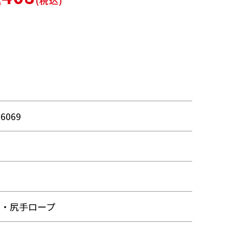
(税込)
66069
品
品
ト・尻手ロープ