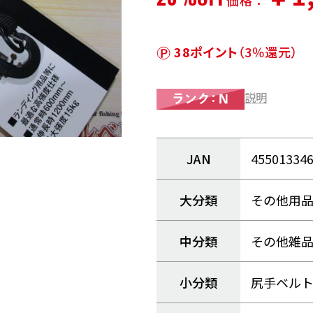
価格：
38ポイント
（3％還元）
説明
JAN
45501334
大分類
その他用
中分類
その他雑
小分類
尻手ベル