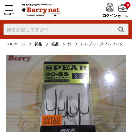
0
日本最大新品中古釣り具WEBショップ
メニュー
ログイン
カート
TOPページ
新品
雑品
針
トレブル・ダブルフック