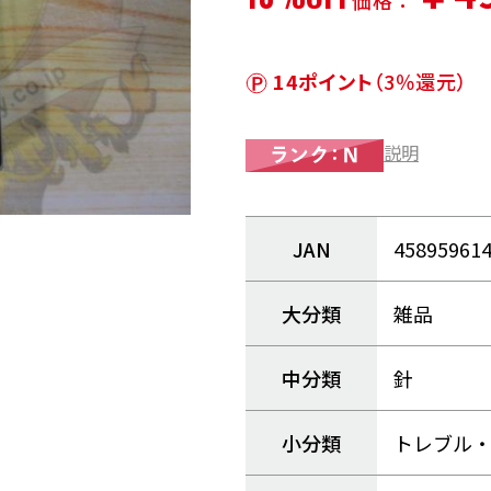
価格：
14ポイント
（3％還元）
説明
JAN
45895961
大分類
雑品
中分類
針
小分類
トレブル