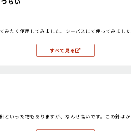
レづらい
ってみたく使用してみました。シーバスにて使ってみまし
綺麗に刺さってくれます。リピート確定です。ただ少し錆
すべて見る
針といった物もありますが、なんせ高いです。この針はか
まりお金を掛けたくない人にはおすすめです。