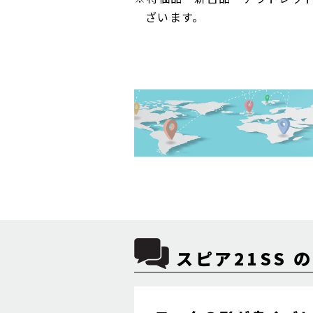
ざいます。
スピア21SS の