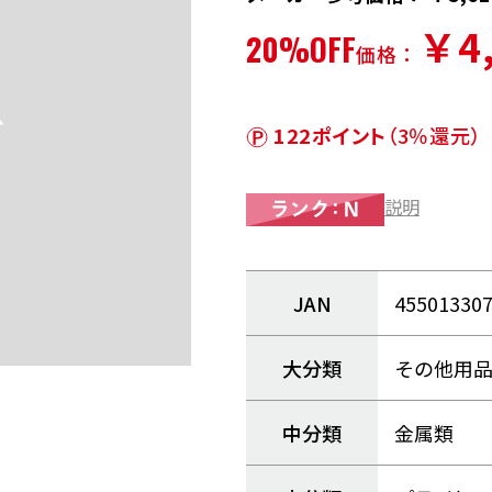
￥4
20%OFF
価格：
122ポイント
（3％還元）
説明
JAN
45501330
大分類
その他用
中分類
金属類