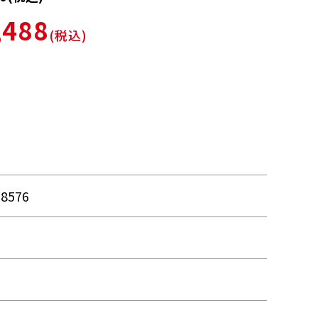
,488
(税込)
78576
品