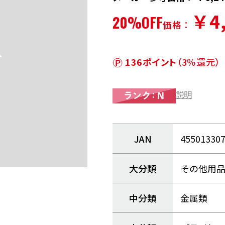
￥4
20%OFF
価格：
136ポイント
（3％還元）
説明
JAN
45501330
大分類
その他用
中分類
金属類