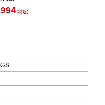
,994
(税込)
78637
品