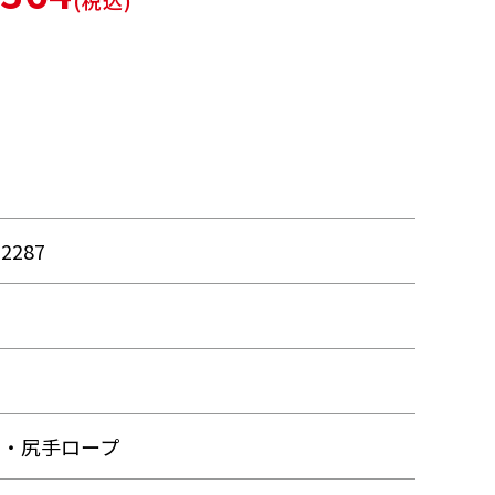
(税込)
32287
品
品
ト・尻手ロープ