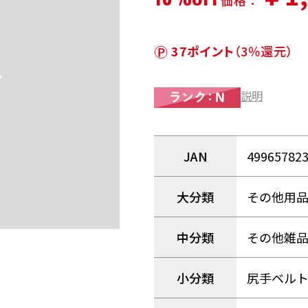
価格：
37ポイント
（3％還元）
説明
JAN
49965782
大分類
その他用
中分類
その他雑
小分類
尻手ベル