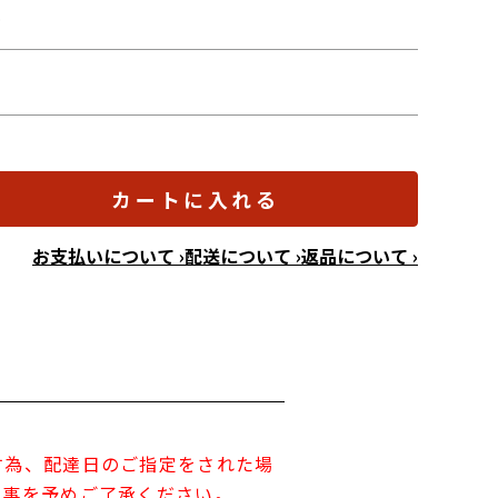
ル
カートに入れる
お支払いについて ›
配送について ›
返品について ›
す為、配達日のご指定をされた場
す事を予めご了承ください。