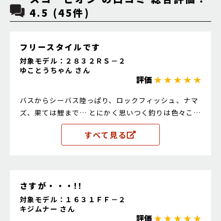
4.5 (45件)
フリースタイルです
対象モデル：２８３２ＲＳ－２
ゆことうちゃん さん
評価
★ ★ ★ ★ ★
バスからシーバス陸っぱり、ロックフィッシュ、ナマ
ズ、果ては鯉まで… とにかく思いつく釣りは色々これ
で対応可能です 1m超える鯉も平気でキャッチできま
すべて見る
したよ
さすが・・・!!
対象モデル：１６３１ＦＦ－２
キジムナー さん
評価
★ ★ ★ ★ ★