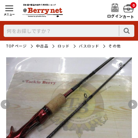
0
日本最大新品中古釣り具WEBショップ
メニュー
ログイン
カート
TOPページ
中古品
ロッド
バスロッド
その他