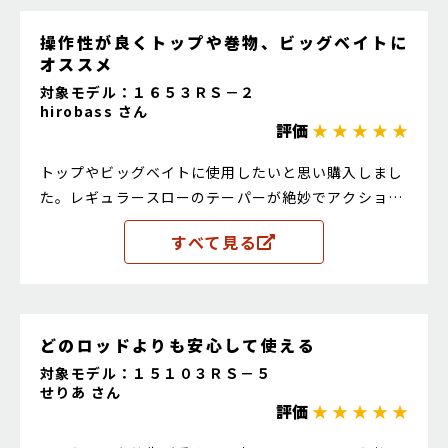
操作性が良くトップや巻物、ビッグベイトに
オススメ
対象モデル：１６５３ＲＳ－２
hirobass さん
評価
★ ★ ★ ★ ★
トップやビッグベイトに使用したいと思い購入しまし
た。レギュラースローのテーパーが絶妙でアクション
させやすいです。スーパーシャロークランクで40アッ
すべて見る
プを捕りましたが巻いてもいい感じでした。某管理釣
り場で50センチ程のストライパーを釣りましたがバッ
トパワーもあるので難なくやり取りできました。操作
系の釣りも巻きの釣りにもオススメです。
どのロッドよりも安心して使える
対象モデル：１５１０３ＲＳ－５
せりあ さん
評価
★ ★ ★ ★ ★