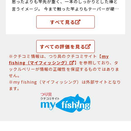
思ったよりも竿先が重く、一本のしっかりとした棒と
言うイメージ。 今まで触った竿よりもテーパーが硬
く、先重りする印象だが不安感が無い。 その割によく
すべて見る
曲がり、デザインも秀逸なので非常に気に入って使っ
ている。 パックロッドなので持ち運びが簡単。 海や
川、どこにでも使える短めのパワーロッド
すべての評価を見る
※クチコミ情報は、つり具のクチコミサイト【
my
fishing（マイフィッシング）
】を参照しており、タ
ックルベリーが情報の正確性を保証するものではありま
せん。
※my fishing（マイフィッシング）は外部サイトとなり
ます。