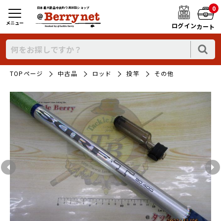
0
日本最大新品中古釣り具WEBショップ
メニュー
ログイン
カート
TOPページ
中古品
ロッド
投竿
その他