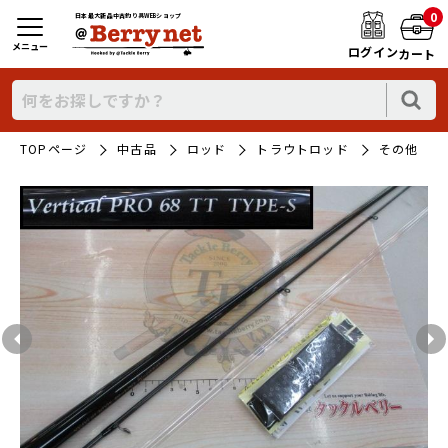
0
日本最大新品中古釣り具WEBショップ
メニュー
ログイン
カート
TOPページ
中古品
ロッド
トラウトロッド
その他