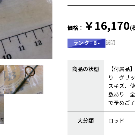
￥16,170
価格：
(
説明
商品の状態
【付属品
り グリ
スキズ、
数あり 
で予めご
大分類
ロッド