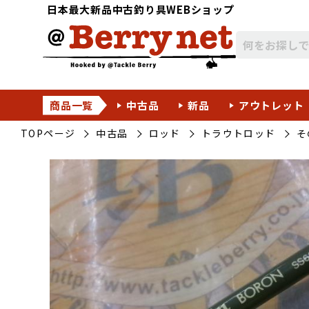
日本最大新品中古釣り具WEBショップ
商品一覧
中古品
新品
アウトレット
TOPページ
中古品
ロッド
トラウトロッド
そ