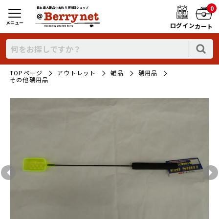
0
日本最大新品中古釣り具WEBショップ
メニュー
ログイン
カート
TOPページ
アウトレット
雑品
磯用品
その他磯用品