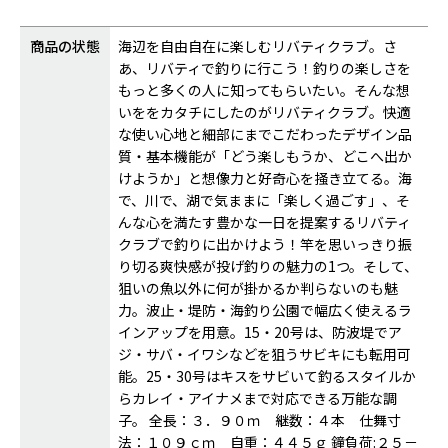
商品の状態
海辺を自由自在に楽しむリバティクラブ。さ
あ、リバティで釣りに行こう！釣りの楽しさを
もっと多くの人に知ってもらいたい。そんな想
いををカタチにしたのがリバティクラブ。快適
な使い心地と細部にまでこだわったデザイン品
質・基本機能が「どう楽しもうか、どこへ出か
けようか」と想像力と好奇心を掻き立てる。海
で、川で、湖で気ままに「楽しく過ごす」、そ
んな心を満たす豊かな一日を提案するリバティ
クラブで釣りに出かけよう！竿を思いっきり振
り切る爽快感が投げ釣りの魅力の1つ。そして、
狙いの魚以外に何が掛かるか判らないのも魅
力。波止・堤防・海釣り公園で幅広く使えるラ
インアップを用意。15・20号は、防波堤でア
ジ・サバ・イワシなどを狙うサビキにも転用可
能。25・30号はキスをサビいて釣るスタイルか
らカレイ・アイナメまで対応できる万能な調
子。 全長：３．９０ｍ 継数：４本 仕舞寸
法：１０９ｃｍ 自重：４４５ｇ 鐘負荷:２５－