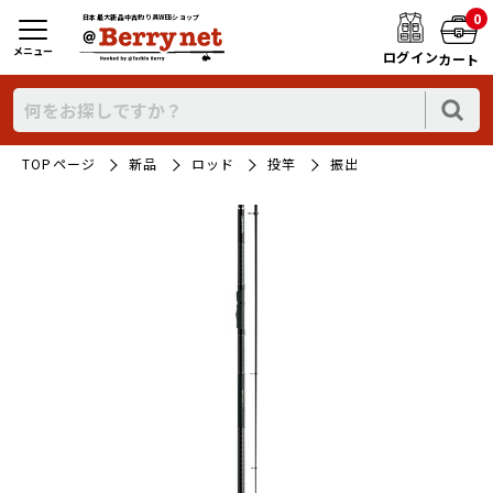
0
日本最大新品中古釣り具WEBショップ
メニュー
ログイン
カート
TOPページ
新品
ロッド
投竿
振出