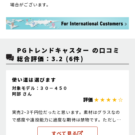
場合がございます。
PGトレンドキャスター の口コミ
総合評価：3.2 (6件)
使い道は選びます
対象モデル：３０－４５０
阿部 さん
評価
★ ★ ★ ★ ☆
実売2~3千円位だったと思います。素材はグラスなの
で感度や遠投能力に過度な期待は禁物です。ただし遠
投しない、シビアに合わせが必要ない、傷が付いても
すべて見る
良い、などの場合であれば十分実用出来ます。