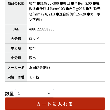
商品の状態
投竿 ●規格:20-300 ●振出 ●全長m:3.00 ●継
数:3 ●仕舞寸法cm:103 ●自重g:216 ●先径/元
径(mm):2.8/21.3 ●適合鉛(号):15~20 ●カーボ
ン率(%):-
JAN
4997223231235
大分類
ロッド
中分類
投竿
小分類
振出
メーカー名
浜田商会(PB)
規格・品番
その他
数量
カートに入れる