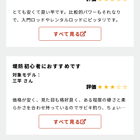
とても安くて良い竿です。比較的パワーもそれなり
で、入門ロッドやレンタルロッドにピッタリです。
すべて見る
堤防初心者におすすめです
対象モデル：
三平 さん
評価
★ ★ ★ ☆ ☆
価格が安く、見た目も格好良く、ある程度の硬さと柔
らかさを合わせ持っているのでサビキ釣り、ちょい投
げ釣りと、とても使いやすいです。ただ、ガイドが回
すべて見る
りやすいのが若干ストレスになります。うちは一個上
の値段のサーフレンジャーに買い替えました。何本も
置き竿をする釣りなら安いのでこちらがおすすめで