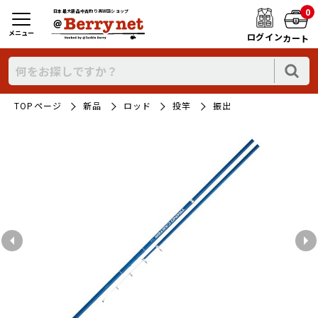
0
日本最大新品中古釣り具WEBショップ
メニュー
ログイン
カート
TOPページ
新品
ロッド
投竿
振出