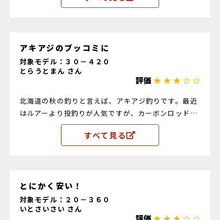
アキアジのブッコミに
対象モデル：３０－４２０
とらうとまん さん
評価
★ ★ ★ ☆ ☆
北海道の秋の釣りと言えば、アキアジ釣りです。最近
はルアーより投釣りが人気ですが、カーボンロッドは
安くても6，7千円する物が大半です。最低5本は並べ
すべて見る
るので、これにしましたが、十分使えます。
とにかく安い！
対象モデル：２０－３６０
いとさいさい さん
評価
★ ★ ★ ☆ ☆