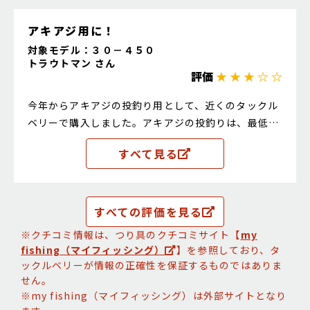
す。
アキアジ用に！
対象モデル：３０－４５０
トラウトマン さん
評価
★ ★ ★ ☆ ☆
今年からアキアジの投釣り用として、近くのタックル
ベリーで購入しました。アキアジの投釣りは、最低で
も5本は竿を出すため、竿とリールの購入代金が高く
すべて見る
なります。店員さんに勧められ購入しましたが、問題
なく使用できてます。重たいですが、グラスが多いた
めか、周りと比べてもバラシは少ないようです。来年
はあと5本追加です。
すべての評価を見る
※クチコミ情報は、つり具のクチコミサイト【
my
fishing（マイフィッシング）
】を参照しており、タ
ックルベリーが情報の正確性を保証するものではありま
せん。
※my fishing（マイフィッシング）は外部サイトとなり