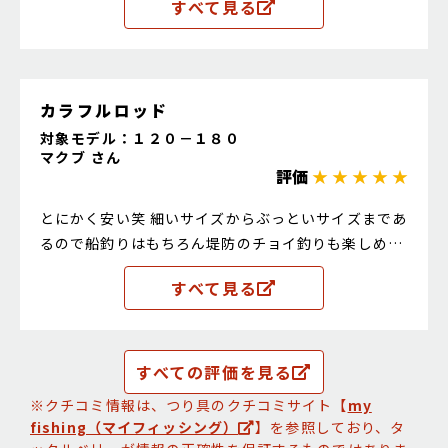
すべて見る
塗装を剥がしてソリッドを削って自分好みの曲がりに
したり、竿作りの練習にも良いかと思います。いずれ
私も魔改造しようかなと思います。
カラフルロッド
対象モデル：１２０－１８０
マクブ さん
評価
★ ★ ★ ★ ★
とにかく安い笑 細いサイズからぶっといサイズまであ
るので船釣りはもちろん堤防のチョイ釣りも楽しめま
すよ！ グラスロッドだからパワーもあるしカラフルで
すべて見る
目立ち度も笑( ^ω^)
すべての評価を見る
※クチコミ情報は、つり具のクチコミサイト【
my
fishing（マイフィッシング）
】を参照しており、タ