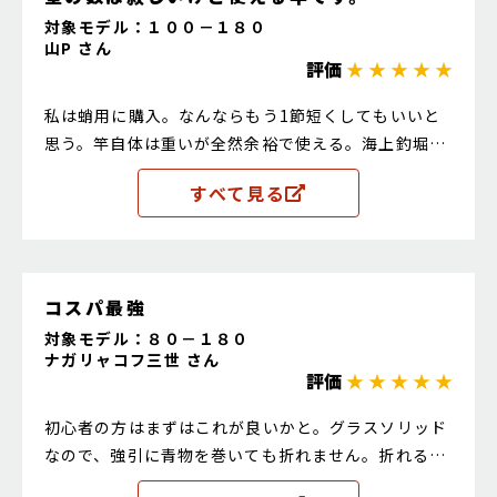
対象モデル：１００－１８０
山P さん
評価
★ ★ ★ ★ ★
私は蛸用に購入。なんならもう1節短くしてもいいと
思う。竿自体は重いが全然余裕で使える。海上釣堀で
も大丈夫だと思う。
すべて見る
コスパ最強
対象モデル：８０－１８０
ナガリャコフ三世 さん
評価
★ ★ ★ ★ ★
初心者の方はまずはこれが良いかと。グラスソリッド
なので、強引に青物を巻いても折れません。折れる事
はまずありませんが、価格も安いのでオススメです。