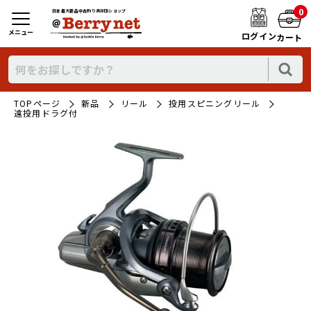
0
日本最大新品中古釣り具WEBショップ
メニュー
ログイン
カート
TOPページ
新品
リール
投用スピニングリール
遠投用ドラグ付