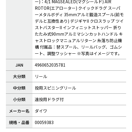
ー)：4/1 MAGSEALED(マグシールド) AIR
ROTOR(エアローター) クイックドラグ スーパ
ーメタルボディ 35mmアルミ鍛造スプール(前モ
デルと互換性あり) デジギヤII クロスラップ ツイ
ストバスターII インフィニットストッパー 折り
たたみ式90mmアルミマシンカットハンドル キ
ャストロックマニュアルリターン 糸落ち防止機
構 付属品：替スプール、リールバッグ、ゴムシ
ート、調整ワッシャー ※写真はイメージです。
JAN
4960652035781
大分類
リール
中分類
投用スピニングリール
小分類
遠投用ドラグ付
メーカー名
ダイワ
規格・品番
00059383