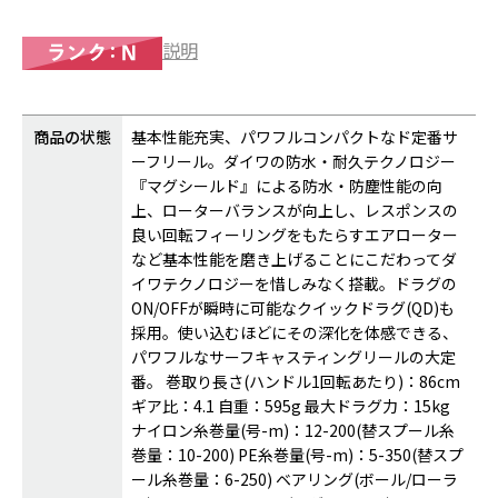
説明
商品の状態
基本性能充実、パワフルコンパクトなド定番サ
ーフリール。ダイワの防水・耐久テクノロジー
『マグシールド』による防水・防塵性能の向
上、ローターバランスが向上し、レスポンスの
良い回転フィーリングをもたらすエアローター
など基本性能を磨き上げることにこだわってダ
イワテクノロジーを惜しみなく搭載。ドラグの
ON/OFFが瞬時に可能なクイックドラグ(QD)も
採用。使い込むほどにその深化を体感できる、
パワフルなサーフキャスティングリールの大定
番。 巻取り長さ(ハンドル1回転あたり)：86cm
ギア比：4.1 自重：595g 最大ドラグ力：15kg
ナイロン糸巻量(号-m)：12-200(替スプール糸
巻量：10-200) PE糸巻量(号-m)：5-350(替スプ
ール糸巻量：6-250) ベアリング(ボール/ローラ