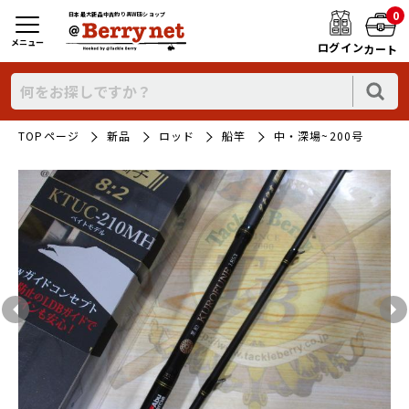
0
日本最大新品中古釣り具WEBショップ
メニュー
ログイン
カート
TOPページ
新品
ロッド
船竿
中・深場~200号