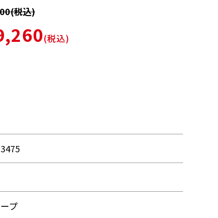
00(税込)
,260
(税込)
03475
ア
タープ