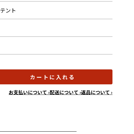
ムテント
カートに入れる
お支払いについて ›
配送について ›
返品について ›