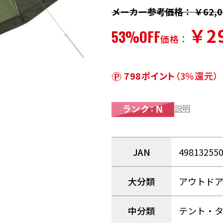
メーカー参考価格： ￥62,0
￥29
53%OFF
価格：
798ポイント
（3％還元）
説明
JAN
49813255
大分類
アウトド
中分類
テント・