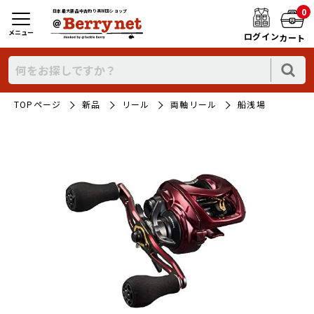
0
日本最大新品中古釣り具WEBショップ
メニュー
ログイン
カート
TOPページ
新品
リール
両軸リール
船浅場