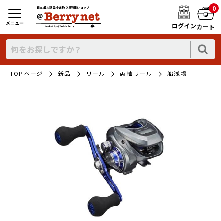
0
日本最大新品中古釣り具WEBショップ
メニュー
ログイン
カート
TOPページ
新品
リール
両軸リール
船浅場