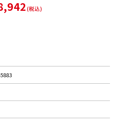
8,942
(税込)
45883
ル