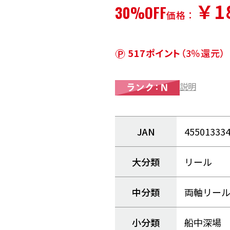
￥1
30%OFF
価格：
517ポイント
（3％還元）
説明
JAN
45501333
大分類
リール
中分類
両軸リー
小分類
船中深場