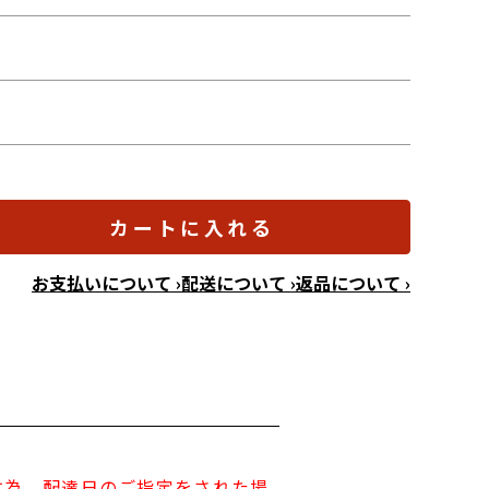
カートに入れる
お支払いについて ›
配送について ›
返品について ›
す為、配達日のご指定をされた場