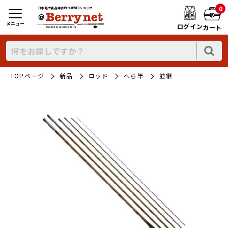
0
日本最大新品中古釣り具WEBショップ
メニュー
ログイン
カート
TOPページ
新品
ロッド
へら竿
並継