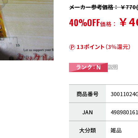
メーカー参考価格： ￥770(
￥4
40%OFF
価格：
13ポイント
（3％還元）
説明
商品番号
30011024
JAN
49898016
大分類
雑品