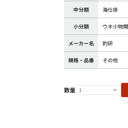
中分類
海仕掛
小分類
ウキ小物
メーカー名
釣研
規格・品番
その他
数量