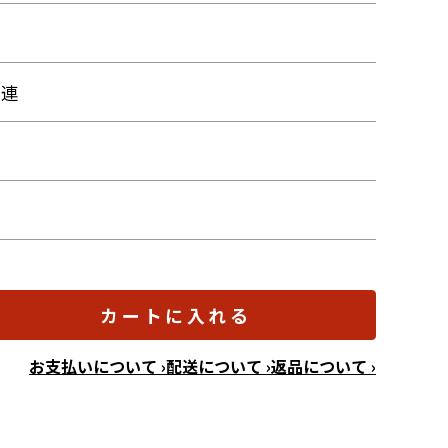
関連
カートに入れる
お支払いについて ›
配送について ›
返品について ›