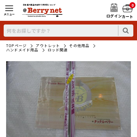
0
日本最大新品中古釣り具WEBショップ
メニュー
ログイン
カート
TOPページ
アウトレット
その他用品
ハンドメイド用品
ロッド関連