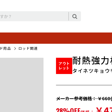
ド用品
ロッド関連
耐熱強力
タイネツキョウ
メーカー参考価格： ￥660(
￥4
28%OFF