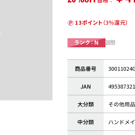
価格：
13ポイント
（3％還元）
説明
商品番号
30011024
JAN
49538732
大分類
その他用
中分類
ハンドメ