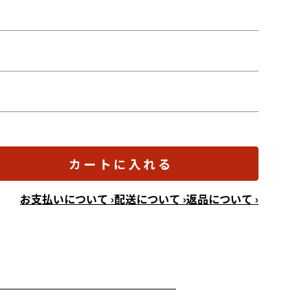
連
カートに入れる
お支払いについて ›
配送について ›
返品について ›