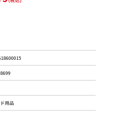
(税込)
G18600015
18699
品
イド用品