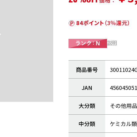
価格：
84ポイント
（3％還元）
説明
商品番号
30011024
JAN
45604505
大分類
その他用
中分類
ケミカル類