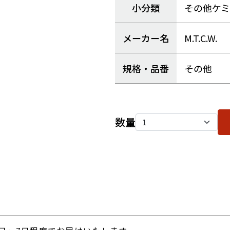
小分類
その他ケ
メーカー名
M.T.C.W.
規格・品番
その他
数量