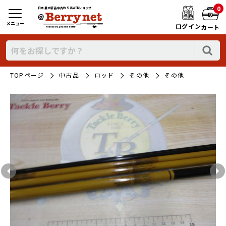
0
日本最大新品中古釣り具WEBショップ
メニュー
ログイン
カート
TOPページ
中古品
ロッド
その他
その他