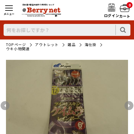
0
日本最大新品中古釣り具WEBショップ
メニュー
ログイン
カート
TOPページ
アウトレット
雑品
海仕掛
ウキ小物関連