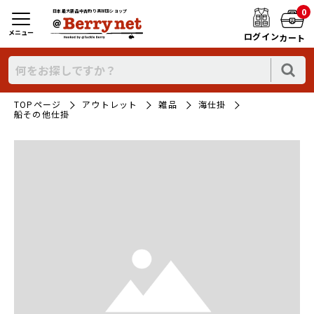
0
日本最大新品中古釣り具WEBショップ
メニュー
ログイン
カート
TOPページ
アウトレット
雑品
海仕掛
船その他仕掛