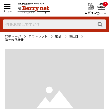
0
日本最大新品中古釣り具WEBショップ
メニュー
ログイン
カート
TOPページ
アウトレット
雑品
海仕掛
船その他仕掛