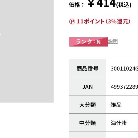
￥414
価格：
(税込)
11ポイント
（3％還元）
説明
商品番号
30011024
JAN
49937228
大分類
雑品
中分類
海仕掛