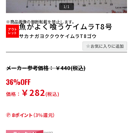
1/1
※商品画像の無断転載を禁止します。
魚がよく喰うケイムラT8号
サカナガヨククウケイムラT8ゴウ
お気に入りに追加
メーカー参考価格： ￥440(税込)
36%OFF
￥282
価格：
(税込)
8ポイント
（3％還元）