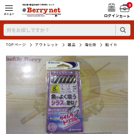
0
日本最大新品中古釣り具WEBショップ
メニュー
ログイン
カート
TOPページ
アウトレット
雑品
海仕掛
船イカ