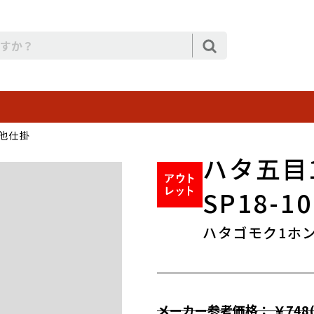
他仕掛
ハタ五目
SP18-10
ハタゴモク1ホン
メーカー参考価格： ￥748(