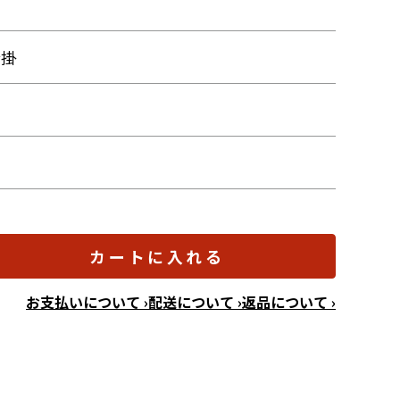
仕掛
カートに入れる
お支払いについて ›
配送について ›
返品について ›