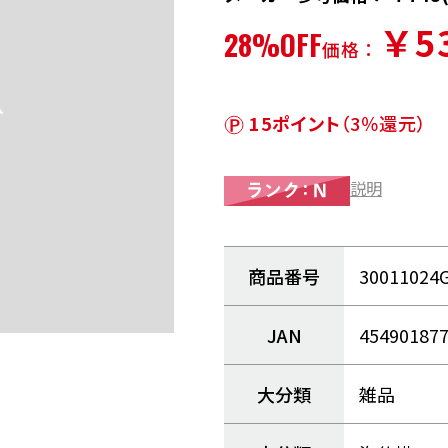
￥5
28%OFF
価格：
15ポイント
（3％還元）
説明
商品番号
30011024
JAN
45490187
大分類
雑品