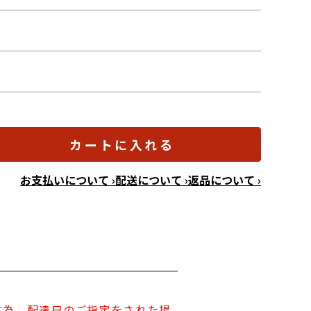
カートに入れる
お支払いについて ›
配送について ›
返品について ›
す為、配達日のご指定をされた場