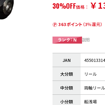
￥1
30%OFF
価格：
363ポイント
（3％還元）
説明
JAN
45501331
大分類
リール
中分類
両軸リー
小分類
船浅場