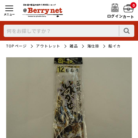
0
日本最大新品中古釣り具WEBショップ
メニュー
ログイン
カート
TOPページ
アウトレット
雑品
海仕掛
船イカ