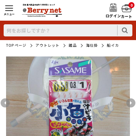
0
日本最大新品中古釣り具WEBショップ
メニュー
ログイン
カート
TOPページ
アウトレット
雑品
海仕掛
船イカ