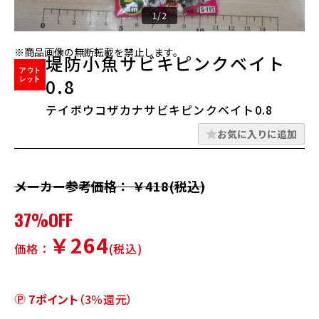
1/2
※商品画像の無断転載を禁止します。
堤防小魚サビキピンクベイト
0.8
テイボウコザカナサビキピンクベイト0.8
お気に入りに追加
メーカー参考価格： ￥418(税込)
37%OFF
￥264
価格：
(税込)
7ポイント
（3％還元）