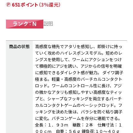
651ポイント
（3％還元）
説明
商品の状態
高感度な穂先でアタリを感知し、即掛けに持っ
ていく攻めのハイレスポンスモデル。短めのレ
ングスを使用して、ワームにアクションをつけ
て積極的にアジを誘い、アジからの信号を明確
に感知できるダイレクト感が魅力。 ダイワ調子
極まる。軽量・高感度のバーチカルコンタクト
ロッド。ワームのコントロール性に長け、アジ
の微かなアタリも感知しやすい高感度なティッ
プと、シャープなフッキングを両立するバーチ
カルコンタクトゲームのベーシックロッド。フ
ッキングを決めた後は、バラシを防ぐ粘り調子
に変化。バチコンゲームを存分に堪能できる。
全長：１．９３ｍ 継数：２本 仕舞寸法：１
００ｃｍ 自重：５６ｇ 鐘負荷:１０～４０ｇ