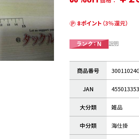
価格：
8ポイント
（3％還元）
説明
商品番号
30011024
JAN
45501335
大分類
雑品
中分類
海仕掛