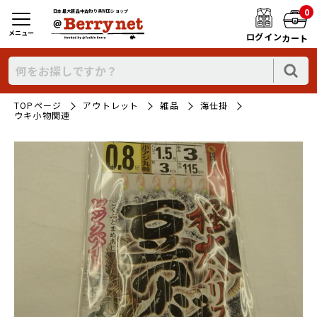
0
日本最大新品中古釣り具WEBショップ
メニュー
ログイン
カート
TOPページ
アウトレット
雑品
海仕掛
ウキ小物関連