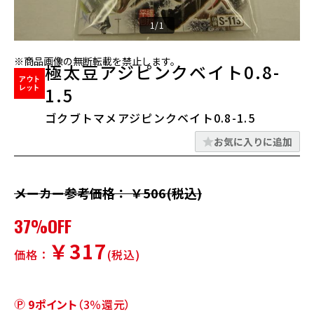
1/1
※商品画像の無断転載を禁止します。
極太豆アジピンクベイト0.8-
1.5
ゴクブトマメアジピンクベイト0.8-1.5
お気に入りに追加
メーカー参考価格： ￥506(税込)
37%OFF
￥317
価格：
(税込)
9ポイント
（3％還元）