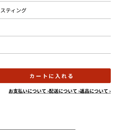
ャスティング
カートに入れる
お支払いについて ›
配送について ›
返品について ›