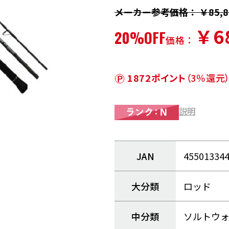
メーカー参考価格： ￥85,8
￥6
20%OFF
価格：
1872ポイント
（3％還元
説明
JAN
45501334
大分類
ロッド
中分類
ソルトウ