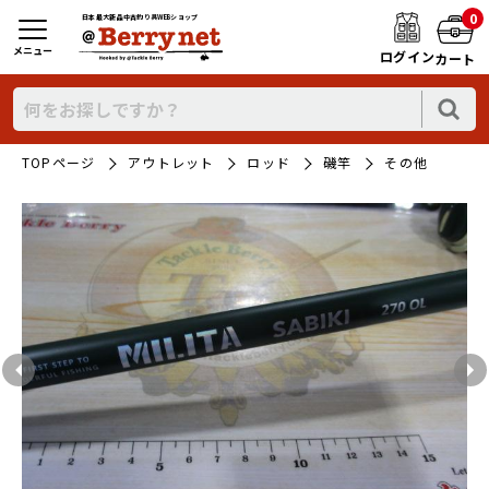
0
日本最大新品中古釣り具WEBショップ
メニュー
ログイン
カート
TOPページ
アウトレット
ロッド
磯竿
その他