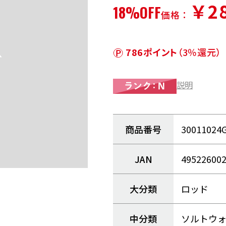
￥28
18%OFF
価格：
786ポイント
（3％還元）
説明
商品番号
30011024
JAN
49522600
大分類
ロッド
中分類
ソルトウ