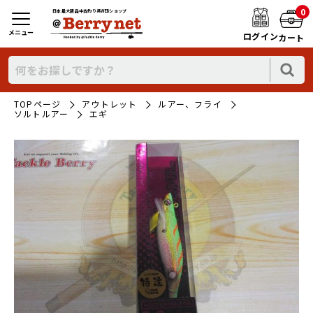
0
日本最大新品中古釣り具WEBショップ
メニュー
ログイン
カート
TOPページ
アウトレット
ルアー、フライ
ソルトルアー
エギ